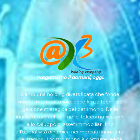
Progettiamo il domani, oggi.
Siamo una holding diversificata che fonde
visione imprenditoriale, eccellenza tecnica e
gestione strategica del patrimonio. Dalle
infrastrutture critiche nelle Telecomunicazioni
allo sviluppo di asset immobiliari, fino
all’operatività dinamica nei mercati finanziari e
nel trading, il nostro scopo è costruire realtà